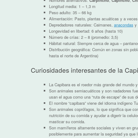
Nombres alternativos:
Carpincho
,
Capincho
,
Ch
Longitud media: 1 – 1,3 m
Peso adulto: 35 – 66 kg
Alimentación: Pasto, plantas acuáticas y a veces 
Depredadores naturales: Caimanes,
anacondas
y
Longevidad en libertad: 6 años (hasta 10)
Número de crías: 2 – 8 (promedio: 3,5)
Hábitat natural: Siempre cerca de agua – pantanos,
Distribución geográfica: Común en zonas sin pob
hasta el norte de Argentina)
Curiosidades interesantes de la Cap
La Capibara es el roedor más grande del mundo 
Son animales semiacuáticos y son nadadores fuer
usan el agua como una “ruta de escape” de sus 
El nombre “capibara” viene del idioma indígeno Tup
Son animales coprófagos, lo que significa que c
nutrición de su comida y ayudar a digerir la celu
masticar su comida.
Son mamíferos altamente sociales y viven en grup
posiblemente para aumentar la seguridad ya que 