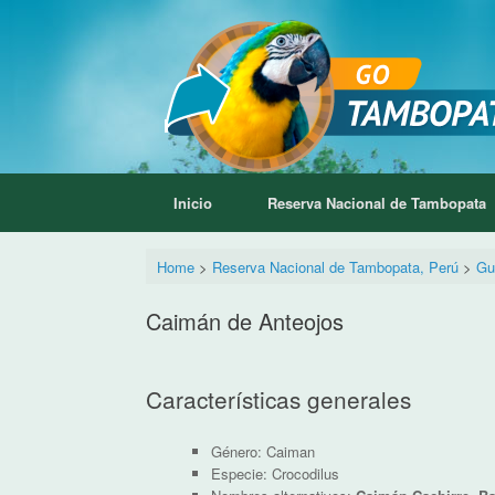
Saltar
al
contenido
Inicio
Reserva Nacional de Tambopata
Home
>
Reserva Nacional de Tambopata, Perú
>
Gu
Caimán de Anteojos
Características generales
Género: Caiman
Especie: Crocodilus