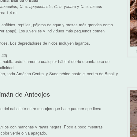
billa
,
Blanco
o
Baba
crocodilus
,
C. c. apoporiensis
,
C. c. yacare
y
C. c. fuscus
as: 1,4 m
 anfibios, reptiles, pájaros de agua y presas más grandes como
(ver abajo). Los juveniles y individuos más pequeños comen
des. Los depredadores de nidos incluyen lagartos.
 22)
 habita prácticamente cualquier hábitat de rió o pantanoso de
alinidad.
ico, toda América Central y Sudamérica hasta el centro de Brasil y
aimán de Anteojos
e del caballete entre sus ojos que hace parecer que lleva
illos con manchas y rayas negras. Poco a poco mientras
color verde oliva apagado.