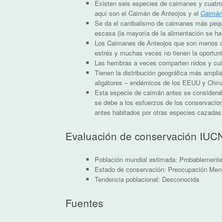
Existen seis especies de caimanes y cuatro
aquí son el Caimán de Anteojos y el
Caimán
Se da el canibalismo de caimanes más peq
escasa (la mayoría de la alimentación se hac
Los Caimanes de Anteojos que son menos d
estrés y muchas veces no tienen la oportuni
Las hembras a veces comparten nidos y cuida
Tienen la distribución geográfica más amplia
aligátores – endémicos de los EEUU y Chin
Esta especie de caimán antes se considera
se debe a los esfuerzos de los conservacion
antes habitados por otras especies cazada
Evaluación de conservación IUC
Población mundial estimada: Probablemente
Estado de conservación: Preocupación Men
Tendencia poblacional: Desconocida
Fuentes