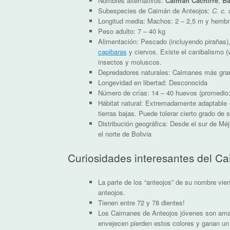
Nombres alternativos:
Caimán Cachirre
,
Ba
Subespecies de Caimán de Anteojos:
C. c. 
Longitud media: Machos: 2 – 2,5 m y hembr
Peso adulto: 7 – 40 kg
Alimentación: Pescado (incluyendo pirañas),
capibaras
y ciervos. Existe el canibalismo 
insectos y moluscos.
Depredadores naturales: Caimanes más gran
Longevidad en libertad: Desconocida
Número de crías: 14 – 40 huevos (promedio:
Hábitat natural: Extremadamente adaptable –
tierras bajas. Puede tolerar cierto grado de s
Distribución geográfica: Desde el sur de Méj
el norte de Bolivia
Curiosidades interesantes del C
La parte de los “anteojos” de su nombre vien
anteojos.
Tienen entre 72 y 78 dientes!
Los Caimanes de Anteojos jóvenes son amar
envejecen pierden estos colores y ganan un 